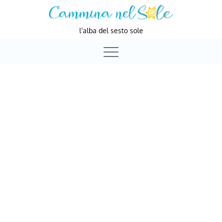
Skip
to
l'alba del sesto sole
content