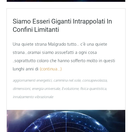
Siamo Esseri Giganti Intrappolati In
Confini Limitanti
Una quiete strana Malgrado tutto… c’è una quiete
strana…oramai siamo assuefatti a ogni cosa
..soprattutto coloro che hanno sofferto molto in questi
lunghi anni di
(continua…)
aggiornamenti energetici
cammina nel sole
consapevolezza
dimensioni
energia universale
Evoluzione
fisica quantistica
innalzamento vibrazionale