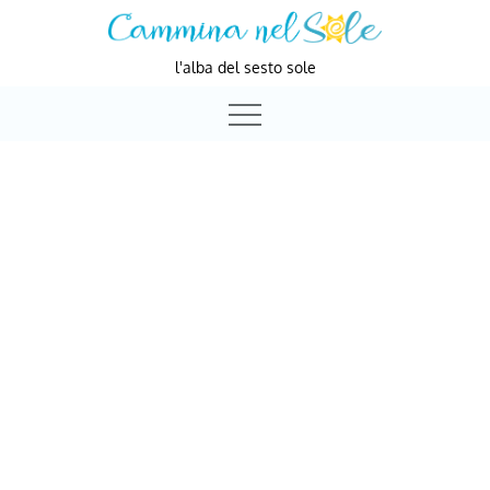
Skip
to
l'alba del sesto sole
content