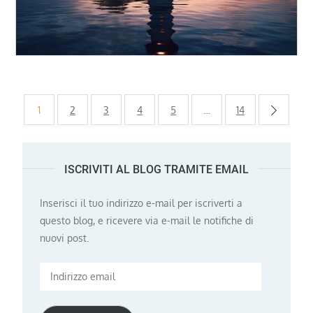
Paginazione
1
2
3
4
5
…
14
degli
ISCRIVITI AL BLOG TRAMITE EMAIL
articoli
Inserisci il tuo indirizzo e-mail per iscriverti a
questo blog, e ricevere via e-mail le notifiche di
nuovi post.
Indirizzo
email