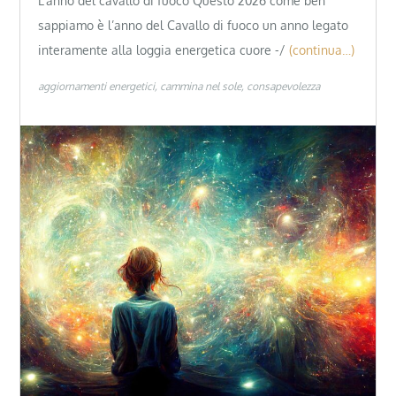
L’anno del cavallo di fuoco Questo 2026 come ben
sappiamo è l’anno del Cavallo di fuoco un anno legato
interamente alla loggia energetica cuore -/
(continua…)
aggiornamenti energetici
cammina nel sole
consapevolezza