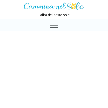
Skip
to
l'alba del sesto sole
content