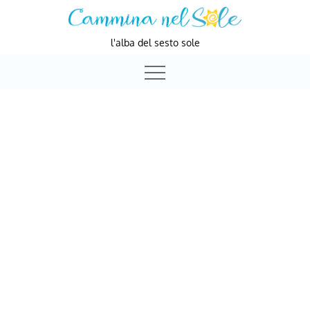
Skip
to
l'alba del sesto sole
content