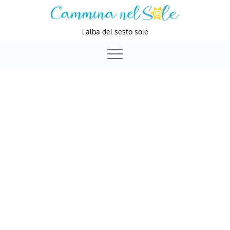
Skip
to
l'alba del sesto sole
content