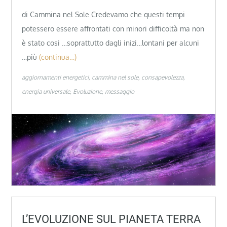
di Cammina nel Sole Credevamo che questi tempi
potessero essere affrontati con minori difficoltà ma non
è stato cosi …soprattutto dagli inizi…lontani per alcuni
…più
(continua…)
aggiornamenti energetici
cammina nel sole
consapevolezza
energia universale
Evoluzione
messaggio
L’EVOLUZIONE SUL PIANETA TERRA