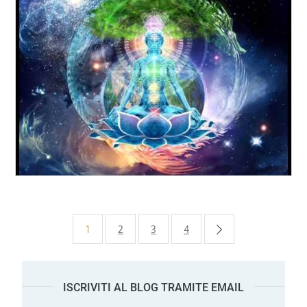
Paginazione
1
2
3
4
degli
ISCRIVITI AL BLOG TRAMITE EMAIL
articoli