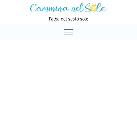
Skip
to
l'alba del sesto sole
content