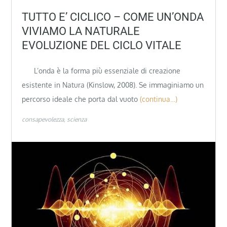
TUTTO E’ CICLICO – COME UN’ONDA
VIVIAMO LA NATURALE
EVOLUZIONE DEL CICLO VITALE
L’onda è la forma più essenziale di creazione
esistente in Natura (Kinslow, 2008). Se immaginiamo un
percorso ideale che porta dal vuoto
(continua…)
consapevolezza
scienza