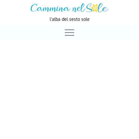
Skip
to
l'alba del sesto sole
content