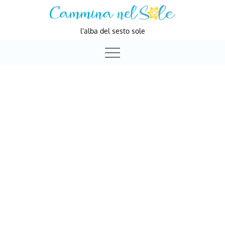
Skip
to
l'alba del sesto sole
content