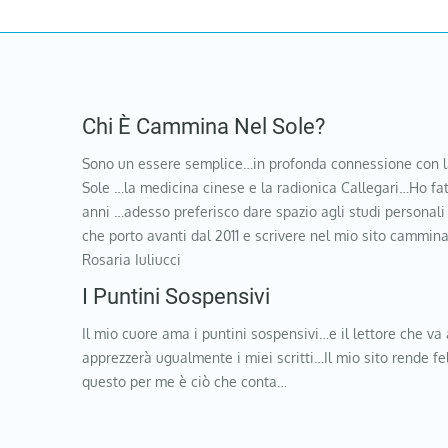
Chi È Cammina Nel Sole?
Sono un essere semplice…in profonda connessione con l
Sole …la medicina cinese e la radionica Callegari…Ho fat
anni …adesso preferisco dare spazio agli studi personali
che porto avanti dal 2011 e scrivere nel mio sito cammi
Rosaria Iuliucci
I Puntini Sospensivi
Il mio cuore ama i puntini sospensivi…e il lettore che va 
apprezzerà ugualmente i miei scritti…Il mio sito rende f
questo per me è ciò che conta…