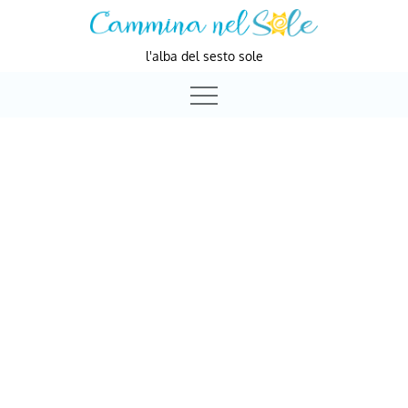
Skip
to
l'alba del sesto sole
content