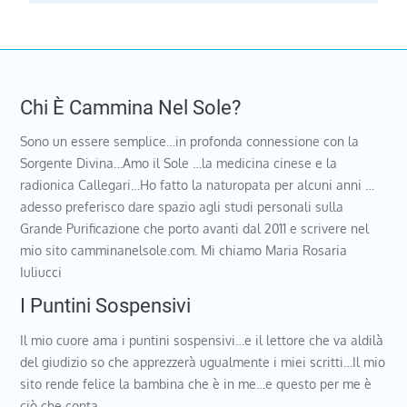
Chi È Cammina Nel Sole?
Sono un essere semplice…in profonda connessione con la
Sorgente Divina…Amo il Sole …la medicina cinese e la
radionica Callegari…Ho fatto la naturopata per alcuni anni …
adesso preferisco dare spazio agli studi personali sulla
Grande Purificazione che porto avanti dal 2011 e scrivere nel
mio sito camminanelsole.com. Mi chiamo Maria Rosaria
Iuliucci
I Puntini Sospensivi
Il mio cuore ama i puntini sospensivi…e il lettore che va aldilà
del giudizio so che apprezzerà ugualmente i miei scritti…Il mio
sito rende felice la bambina che è in me…e questo per me è
ciò che conta…