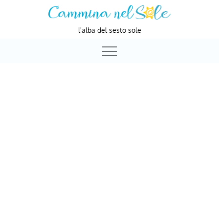
Skip
to
l'alba del sesto sole
content