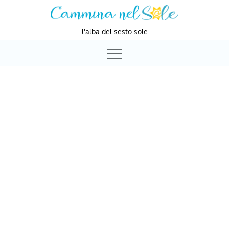
Skip
to
l'alba del sesto sole
content