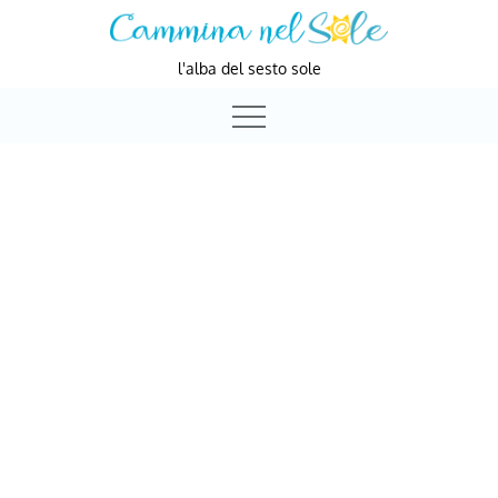
Skip
to
l'alba del sesto sole
content