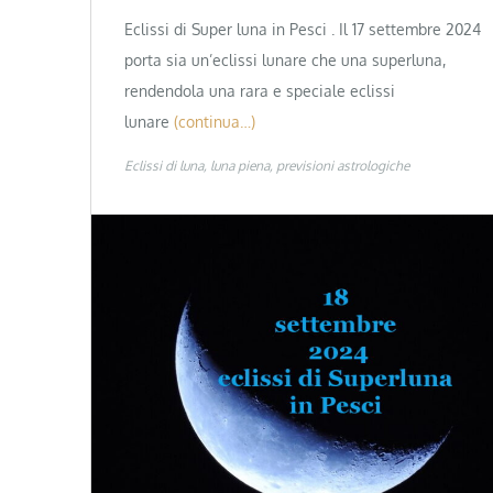
Eclissi di Super luna in Pesci . Il 17 settembre 2024
porta sia un’eclissi lunare che una superluna,
rendendola una rara e speciale eclissi
lunare
(continua…)
Eclissi di luna
luna piena
previsioni astrologiche