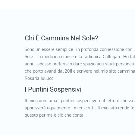
Chi È Cammina Nel Sole?
Sono un essere semplice…in profonda connessione con l
Sole …la medicina cinese e la radionica Callegari…Ho fat
anni …adesso preferisco dare spazio agli studi personali
che porto avanti dal 2011 e scrivere nel mio sito cammi
Rosaria Iuliucci
I Puntini Sospensivi
Il mio cuore ama i puntini sospensivi…e il lettore che va 
apprezzerà ugualmente i miei scritti…Il mio sito rende f
questo per me è ciò che conta…