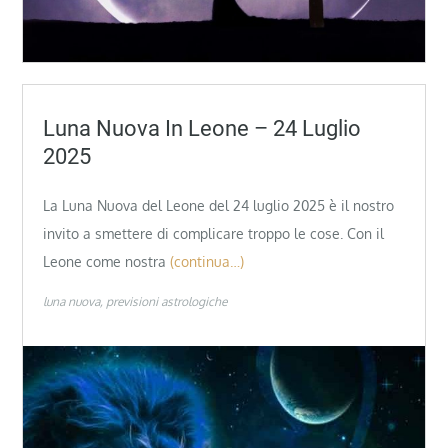
Luna Nuova In Leone – 24 Luglio
2025
La Luna Nuova del Leone del 24 luglio 2025 è il nostro
invito a smettere di complicare troppo le cose. Con il
Leone come nostra
(continua…)
luna nuova
previsioni astrologiche