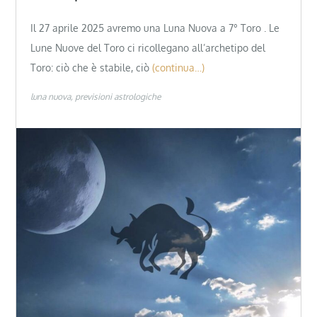
Il 27 aprile 2025 avremo una Luna Nuova a 7° Toro . Le
Lune Nuove del Toro ci ricollegano all’archetipo del
Toro: ciò che è stabile, ciò
(continua…)
luna nuova
previsioni astrologiche