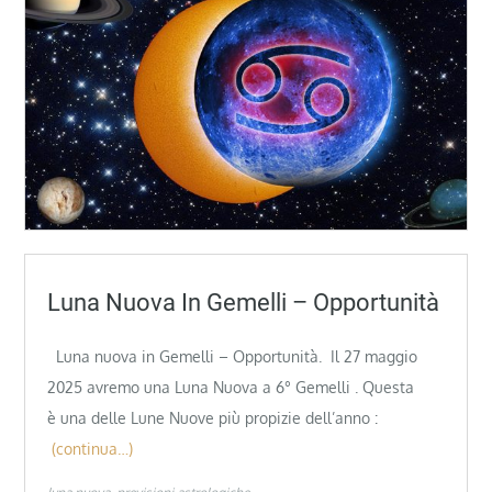
Luna Nuova In Gemelli – Opportunità
Luna nuova in Gemelli – Opportunità. Il 27 maggio
2025 avremo una Luna Nuova a 6° Gemelli . Questa
è una delle Lune Nuove più propizie dell’anno :
(continua…)