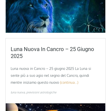
Luna Nuova In Cancro – 25 Giugno
2025
Luna nuova in Cancro – 25 giugno 2025 La Luna si
sente più a suo agio nel segno del Cancro, quindi
mentre iniziamo questo nuovo
(continua…)
luna nuova
previsioni astrologiche