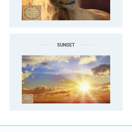
SUNSET