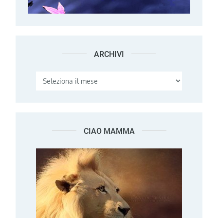
ARCHIVI
Archivi
CIAO MAMMA