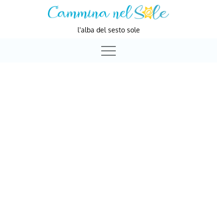
Skip
to
l'alba del sesto sole
content