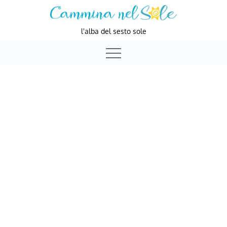
Skip
to
l'alba del sesto sole
content