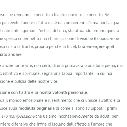
o che rendano il concetto a livello concreto il concetto. Se
acevole l’odore o l’atto in sè da compiere in sè, ma poi l’acqua
 finalmente sgombri. L’eclissi di Luna, sta attuando proprio questo.
 spesso ci permetta una chiarificazione di visione (l’opposizione
a ci sta di fronte, proprio perchè in luce),
farà emergere quel
ciato andare.
i e anche tante vite, non certo di una primavera o una luna piena, ma
istintivo e spirituale, segna una tappa importante, in cui noi
ione e pulizia delle nostre vite.
zione con l’altro e la nostra volontà personale.
da il mondo emozionale e il sentimento che ci unisce all’altro e la
luce sulla
modalità originaria
di come si sono sviluppati i
primi
a e/o manipolazione
che usiamo inconsapevolmente da adulti per
riere difensive che infine ci isolano dall’affetto e l’amore che