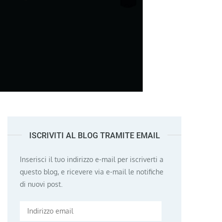
ISCRIVITI AL BLOG TRAMITE EMAIL
Inserisci il tuo indirizzo e-mail per iscriverti a
questo blog, e ricevere via e-mail le notifiche
di nuovi post.
Indirizzo
email