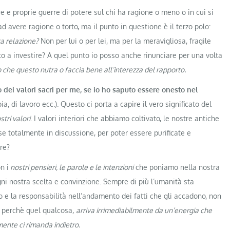
 e proprie guerre di potere sul chi ha ragione o meno o in cui si
 avere ragione o torto, ma il punto in questione è il terzo polo:
a relazione?
Non per lui o per lei, ma per la meravigliosa, fragile
o a investire? A quel punto io posso anche rinunciare per una volta
 che questo nutra o faccia bene all’interezza del rapporto.
dei valori sacri per me, se io ho saputo essere onesto nel
ia, di lavoro ecc.). Questo ci porta a capire il vero significato del
stri valori
. I valori interiori che abbiamo coltivato, le nostre antiche
e totalmente in discussione, per poter essere purificate e
are?
n i
nostri pensieri, le parole e le intenzioni
che poniamo nella nostra
ogni nostra scelta e convinzione. Sempre di più l’umanità sta
o e la responsabilità nell’andamento dei fatti che gli accadono, non
, perchè quel qualcosa,
arriva irrimediabilmente da un’energia che
ente ci rimanda indietro.