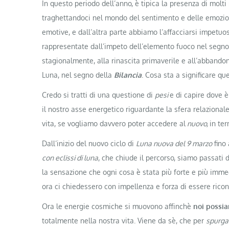
In questo periodo dell’anno, è tipica la presenza di molt
traghettandoci nel mondo del sentimento e delle emozioni 
emotive, e dall’altra parte abbiamo l’affacciarsi impetuoso,
rappresentate dall’impeto dell’elemento fuoco nel segno 
stagionalmente, alla rinascita primaverile e all’abbandono
Luna, nel segno della
Bilancia
. Cosa sta a significare qu
Credo si tratti di una questione di
pesi
e di capire dove è
il nostro asse energetico riguardante la sfera relazional
vita, se vogliamo davvero poter accedere al
nuovo,
in te
Dall’inizio del nuovo ciclo di
Luna nuova del 9 marzo
fino
con eclissi di luna
, che chiude il percorso, siamo passati
la sensazione che ogni cosa è stata più forte e più im
ora ci chiedessero con impellenza e forza di essere rico
Ora le energie cosmiche si muovono affinchè
noi possi
totalmente nella nostra vita. Viene da sè, che per
spurga