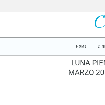
Skip
to
content
HOME
L’I
LUNA PIEN
MARZO 20