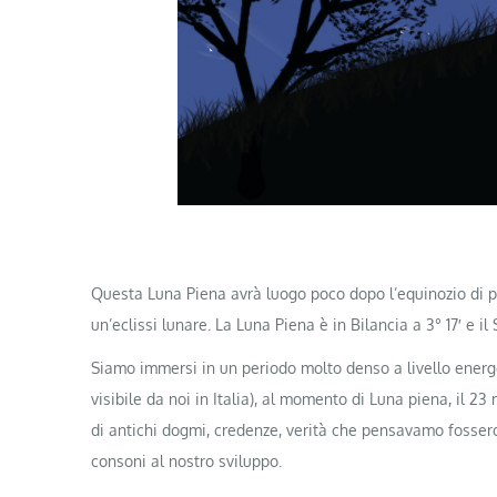
Questa Luna Piena avrà luogo poco dopo l’equinozio di pr
un’eclissi lunare. La Luna Piena è in Bilancia a 3° 17′ e il
Siamo immersi in un periodo molto denso a livello energet
visibile da noi in Italia), al momento di Luna piena, il 2
di antichi dogmi, credenze, verità che pensavamo fossero 
consoni al nostro sviluppo.