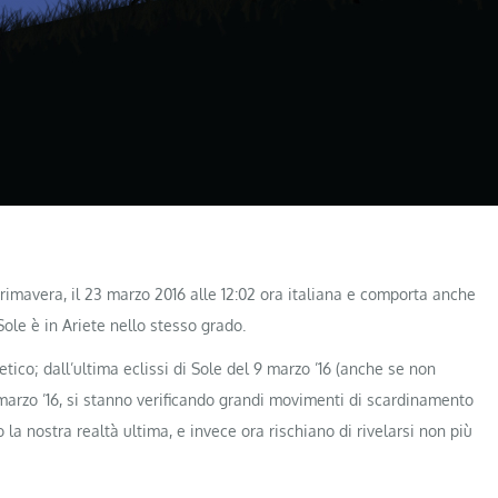
imavera, il 23 marzo 2016 alle 12:02 ora italiana e comporta anche
 Sole è in Ariete nello stesso grado.
ico; dall’ultima eclissi di Sole del 9 marzo ’16 (anche se non
3 marzo ’16, si stanno verificando grandi movimenti di scardinamento
la nostra realtà ultima, e invece ora rischiano di rivelarsi non più