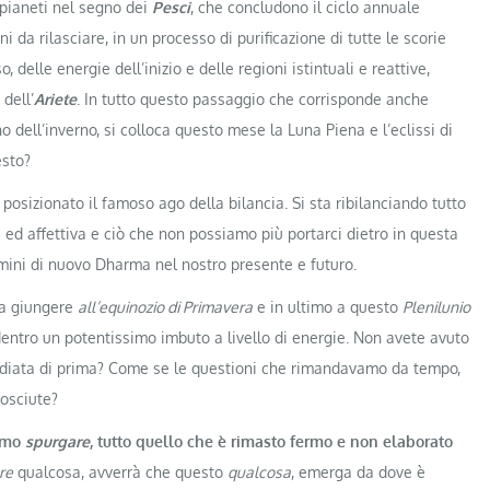
i pianeti nel segno dei
Pesci
, che concludono il ciclo annuale
da rilasciare, in un processo di purificazione di tutte le scorie
 delle energie dell’inizio e delle regioni istintuali e reattive,
dell’
Ariete
. In tutto questo passaggio che corrisponde anche
 dell’inverno, si colloca questo mese la Luna Piena e l’eclissi di
esto?
 posizionato il famoso ago della bilancia. Si sta ribilanciando tutto
e ed affettiva e ciò che non possiamo più portarci dietro in questa
rmini di nuovo Dharma nel nostro presente e futuro.
 a giungere
all’equinozio di Primavera
e in ultimo a questo
Plenilunio
 dentro un potentissimo imbuto a livello di energie. Non avete avuto
mediata di prima? Come se le questioni che rimandavamo da tempo,
nosciute?
amo
spurgare
, tutto quello che è rimasto fermo e non elaborato
re
qualcosa, avverrà che questo
qualcosa
, emerga da dove è