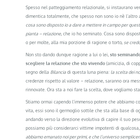
Spesso nel patteggiamento relazionale, si instaurano vere
dimentica totalmente, che spesso non sono io nè l’altro ad
cosa sono disposto io a dare a mettere in campo per quest
pianta – relazione
, che io ho seminato. Cosa sono dispost
o per molte, alla mia porzione di ragione o torto,
se credo
Non sto dando dunque ragione a lui o lei,
sto seminando 
scegliere la relazione che sto vivendo
(amicizia, di copp
segno della
Bilancia
di questa luna piena:
la scelta dei no
credenze rispetto al valore – relazione, saranno ora mess
rinnovate. Ora sta a noi fare la scelta, dove vogliamo st
Stiamo ormai capendo l’immenso potere che abbiamo co
vita, essi sono il germoglio sottile che sta alla base di 
andando verso la direzione evolutiva di capire il suo pes
possiamo più considerarci vittime impotenti di qualcosa
abbiamo emanato noi per primi, e che l’universo semplicem