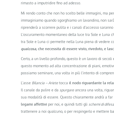
rimasto a imputridire fino ad adesso.
Mi rendo conto che non ho scelto belle immagini, ma pens
immaginiamo quando sgorghiamo un lavandino, non sarà pi
riprenderà a scorrere pulita e i canali d’accesso saranno
L’oscuramento momentaneo della luce tra Sole e Luna che
tra Sole e Luna ci permette nella Luna piena di vedere cos
qualcosa
, che necessita di essere visto, riveduto, e las
Certo, a un livello profondo, questo è un lavoro di secol
questo momento ad alta concentrazione di piani, emotivo, 
possiamo seminare, una volta in più l’intento di comprens
L’asse
Bilancia – Ariete
tocca
il nodo riguardante la rela
Il canale da pulire e da
spurgare
ancora una volta, riguar
sua modalità di essere. Questo chiaramente andrà a far 
legami affettivi
per noi, e quindi tutti gli
schemi di difes
trattenere a noi qualcuno, o per respingerlo e mettere bar