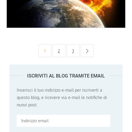
Paginazione
1
2
3
degli
ISCRIVITI AL BLOG TRAMITE EMAIL
articoli
Inserisci il tuo indirizzo e-mail per iscriverti a
questo blog, e ricevere via e-mail le notifiche di
nuovi post.
Indirizzo
email