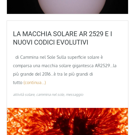
LA MACCHIA SOLARE AR 2529 E I
NUOVI CODICI EVOLUTIVI
di Cammina nel Sole Sulla superficie solare è
comparsa una macchia solare gigantesca AR2529…la
più grande del 2016…è tra le più grandi di
tutto
(continua…)
attività solare
cammina nel sole
messaggio