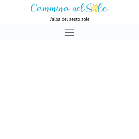
Skip
to
l'alba del sesto sole
content