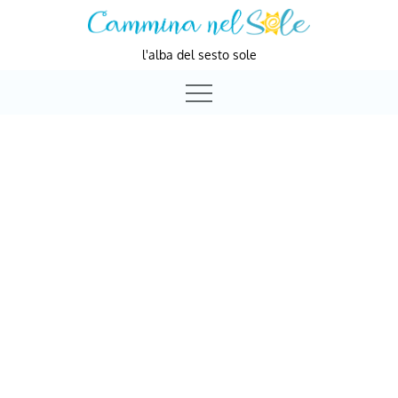
Skip
to
l'alba del sesto sole
content