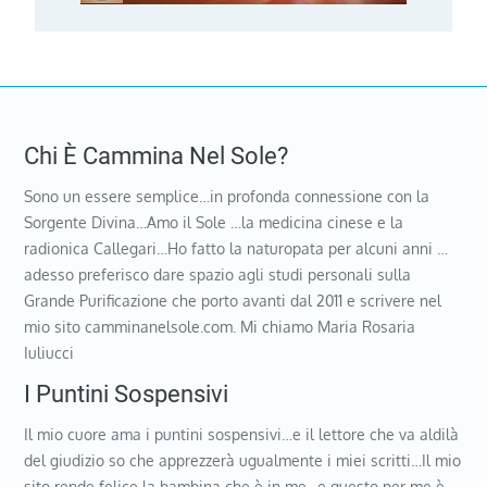
Chi È Cammina Nel Sole?
Sono un essere semplice…in profonda connessione con la
Sorgente Divina…Amo il Sole …la medicina cinese e la
radionica Callegari…Ho fatto la naturopata per alcuni anni …
adesso preferisco dare spazio agli studi personali sulla
Grande Purificazione che porto avanti dal 2011 e scrivere nel
mio sito camminanelsole.com. Mi chiamo Maria Rosaria
Iuliucci
I Puntini Sospensivi
Il mio cuore ama i puntini sospensivi…e il lettore che va aldilà
del giudizio so che apprezzerà ugualmente i miei scritti…Il mio
sito rende felice la bambina che è in me…e questo per me è