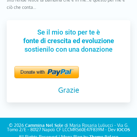
ciò che conta…
Se il mio sito per te è
fonte di crescita ed evoluzione
sostienilo con una donazione
Grazie
© 2026
Cammina Nel Sole
di Maria Rosaria Luliucci - Via G.
Tomo 2/E - 80127 Napoli CF LCCMRS60E47F839M - Dev
IOCOS
All Rights Reserved | Mega Blog by
Theme Palace