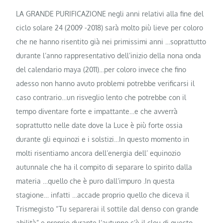
LA GRANDE PURIFICAZIONE negli anni relativi alla fine del
ciclo solare 24 (2009 -2018) sarà molto più lieve per coloro
che ne hanno risentito già nei primissimi anni …soprattutto
durante l’anno rappresentativo dell’inizio della nona onda
del calendario maya (2011)…per coloro invece che fino
adesso non hanno avuto problemi potrebbe verificarsi il
caso contrario…un risveglio lento che potrebbe con il
tempo diventare forte e impattante…e che avverrà
soprattutto nelle date
dove la Luce è più forte ossia
durante gli equinozi e i solstizi…In questo momento in
molti risentiamo ancora dell’energia dell’ equinozio
autunnale che ha il compito di separare lo spirito dalla
materia …quello che è puro dall’impuro .In questa
stagione… infatti …accade proprio quello che diceva il
Trismegisto “Tu separerai il sottile dal denso con grande
abilità” e proprio durante l’autunno c’è il clou di questo