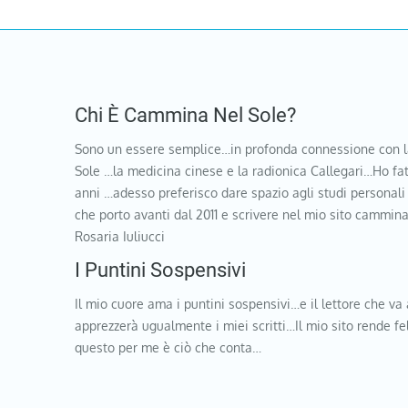
Chi È Cammina Nel Sole?
Sono un essere semplice…in profonda connessione con l
Sole …la medicina cinese e la radionica Callegari…Ho fat
anni …adesso preferisco dare spazio agli studi personali
che porto avanti dal 2011 e scrivere nel mio sito cammi
Rosaria Iuliucci
I Puntini Sospensivi
Il mio cuore ama i puntini sospensivi…e il lettore che va 
apprezzerà ugualmente i miei scritti…Il mio sito rende f
questo per me è ciò che conta…