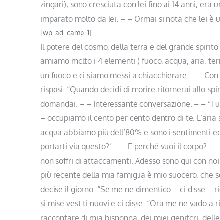
zingari), sono cresciuta con lei fino ai 14 anni, er
imparato molto da lei. – – Ormai si nota che lei è 
[wp_ad_camp_1]
Il potere del cosmo, della terra e del grande spirito 
amiamo molto i 4 elementi ( fuoco, acqua, aria, ter
un fuoco e ci siamo messi a chiacchierare. – – Con ch
risposi. “Quando decidi di morire ritornerai allo spir
domandai. – – Interessante conversazione. – – “Tutt
– occupiamo il cento per cento dentro di te. L’aria
acqua abbiamo più dell’80% e sono i sentimenti ed
portarti via questo?” – – E perché vuoi il corpo? –
non soffri di attaccamenti. Adesso sono qui con noi gl
più recente della mia famiglia è mio suocero, che s
decise il giorno. “Se me ne dimentico – ci disse – ri
si mise vestiti nuovi e ci disse: “Ora me ne vado a r
raccontare di mia bisnonna, dei miei genitori, dell