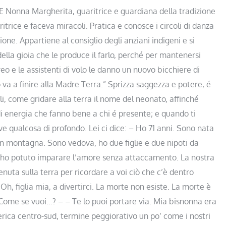
a Margherita, guaritrice e guardiana della tradizione
trice e faceva miracoli. Pratica e conosce i circoli di danza
isione. Appartiene al consiglio degli anziani indigeni e si
lla gioia che le produce il farlo, perché per mantenersi
eo e le assistenti di volo le danno un nuovo bicchiere di
to va a finire alla Madre Terra.” Sprizza saggezza e potere, é
li, come gridare alla terra il nome del neonato, affinché
 di energia che fanno bene a chi é presente; e quando ti
ve qualcosa di profondo. Lei ci dice: – Ho 71 anni. Sono nata
 in montagna. Sono vedova, ho due figlie e due nipoti da
cui ho potuto imparare l’amore senza attaccamento. La nostra
nuta sulla terra per ricordare a voi ciò che c’è dentro
, figlia mia, a divertirci. La morte non esiste. La morte è
– Come se vuoi…? – – Te lo puoi portare via. Mia bisnonna era
ica centro-sud, termine peggiorativo un po’ come i nostri