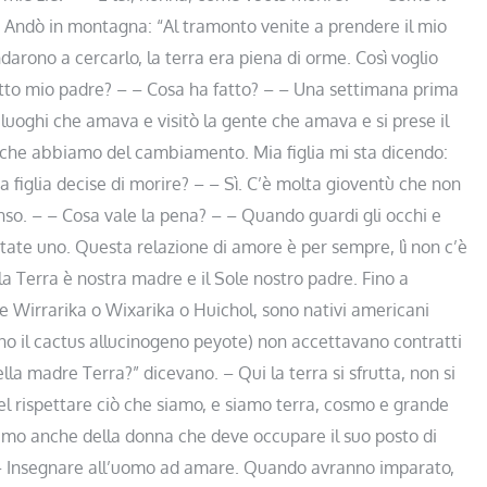
Andò in montagna: “Al tramonto venite a prendere il mio
ndarono a cercarlo, la terra era piena di orme. Così voglio
tto mio padre? – – Cosa ha fatto? – – Una settimana prima
i luoghi che amava e visitò la gente che amava e si prese il
a che abbiamo del cambiamento. Mia figlia mi sta dicendo:
ua figlia decise di morire? – – Sì. C’è molta gioventù che non
nso. – – Cosa vale la pena? – – Quando guardi gli occhi e
iventate uno. Questa relazione di amore è per sempre, lì non c’è
a Terra è nostra madre e il Sole nostro padre. Fino a
e Wirrarika o Wixarika o Huichol, sono nativi americani
no il cactus allucinogeno peyote) non accettavano contratti
lla madre Terra?” dicevano. – Qui la terra si sfrutta, non si
nel rispettare ciò che siamo, e siamo terra, cosmo e grande
iamo anche della donna che deve occupare il suo posto di
 – Insegnare all’uomo ad amare. Quando avranno imparato,