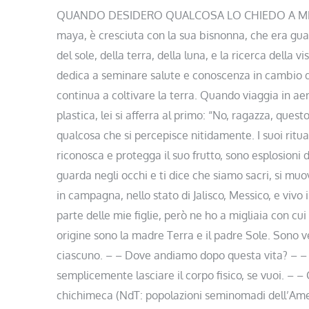
QUANDO DESIDERO QUALCOSA LO CHIEDO A ME Nonn
maya, è cresciuta con la sua bisnonna, che era guari
del sole, della terra, della luna, e la ricerca della v
dedica a seminare salute e conoscenza in cambio de
continua a coltivare la terra. Quando viaggia in aer
plastica, lei si afferra al primo: “No, ragazza, ques
qualcosa che si percepisce nitidamente. I suoi ritua
riconosca e protegga il suo frutto, sono esplosioni
guarda negli occhi e ti dice che siamo sacri, si muo
in campagna, nello stato di Jalisco, Messico, e vivo
parte delle mie figlie, però ne ho a migliaia con 
origine sono la madre Terra e il padre Sole. Sono ve
ciascuno. – – Dove andiamo dopo questa vita? – – Oh
semplicemente lasciare il corpo fisico, se vuoi. – 
chichimeca (NdT: popolazioni seminomadi dell’Amer