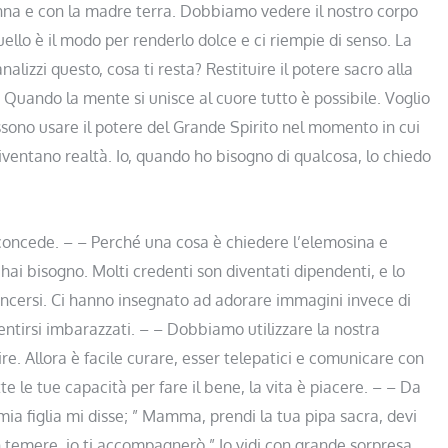
nna e con la madre terra. Dobbiamo vedere il nostro corpo
ello è il modo per renderlo dolce e ci riempie di senso. La
lizzi questo, cosa ti resta? Restituire il potere sacro alla
. Quando la mente si unisce al cuore tutto è possibile. Voglio
sono usare il potere del Grande Spirito nel momento in cui
 diventano realtà. Io, quando ho bisogno di qualcosa, lo chiedo
 concede. – – Perché una cosa è chiedere l’elemosina e
i hai bisogno. Molti credenti son diventati dipendenti, e lo
vincersi. Ci hanno insegnato ad adorare immagini invece di
sentirsi imbarazzati. – – Dobbiamo utilizzare la nostra
ire. Allora è facile curare, esser telepatici e comunicare con
tutte le tue capacità per fare il bene, la vita è piacere. – – Da
ia figlia mi disse; ” Mamma, prendi la tua pipa sacra, devi
 temere, io ti accompagnerò.” Io vidi con grande sorpresa