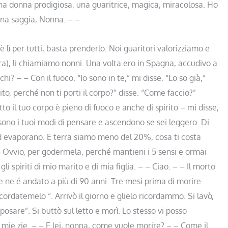
a una donna prodigiosa, una guaritrice, magica, miracolosa. Ho
una saggia, Nonna. – –
è lì per tutti, basta prenderlo. Noi guaritori valorizziamo e
ra), li chiamiamo nonni. Una volta ero in Spagna, accudivo a
i? – – Con il fuoco. “Io sono in te,” mi disse. “Lo so già,”
ito, perché non ti porti il corpo?” disse. “Come faccio?”
o il tuo corpo è pieno di fuoco e anche di spirito – mi disse,
 sono i tuoi modi di pensare e ascendono se sei leggero. Di
 evaporano. E terra siamo meno del 20%, cosa ti costa
 – Ovvio, per godermela, perché mantieni i 5 sensi e ormai
i spiriti di mio marito e di mia figlia. – – Ciao. – – Il morto
e ne é andato a più di 90 anni. Tre mesi prima di morire
cordatemelo “. Arrivò il giorno e glielo ricordammo. Si lavò,
iposare”. Si buttò sul letto e morì. Lo stesso vi posso
e mie zie. – – E lei, nonna, come vuole morire? – – Come il