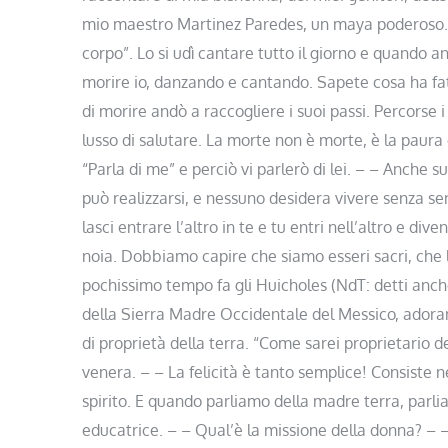
mio maestro Martinez Paredes, un maya poderoso. 
corpo”. Lo si udì cantare tutto il giorno e quando a
morire io, danzando e cantando. Sapete cosa ha fa
di morire andò a raccogliere i suoi passi. Percorse 
lusso di salutare. La morte non è morte, è la paur
“Parla di me” e perciò vi parlerò di lei. – – Anche s
può realizzarsi, e nessuno desidera vivere senza se
lasci entrare l’altro in te e tu entri nell’altro e d
noia. Dobbiamo capire che siamo esseri sacri, che l
pochissimo tempo fa gli Huicholes (NdT: detti anch
della Sierra Madre Occidentale del Messico, adora
di proprietà della terra. “Come sarei proprietario de
venera. – – La felicità è tanto semplice! Consiste 
spirito. E quando parliamo della madre terra, parl
educatrice. – – Qual’è la missione della donna? –