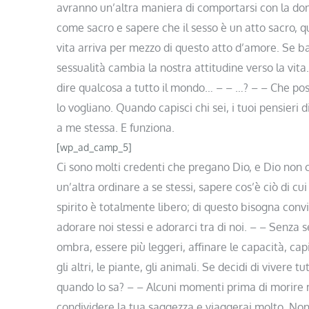
avranno un’altra maniera di comportarsi con la do
come sacro e sapere che il sesso è un atto sacro, qu
vita arriva per mezzo di questo atto d’amore. Se bana
sessualità cambia la nostra attitudine verso la vita
dire qualcosa a tutto il mondo… – – …? – – Che pos
lo vogliano. Quando capisci chi sei, i tuoi pensieri
a me stessa. E funziona.
[wp_ad_camp_5]
Ci sono molti credenti che pregano Dio, e Dio non
un’altra ordinare a se stessi, sapere cos’è ciò di cu
spirito è totalmente libero; di questo bisogna con
adorare noi stessi e adorarci tra di noi. – – Senza 
ombra, essere più leggeri, affinare le capacità, cap
gli altri, le piante, gli animali. Se decidi di vivere 
quando lo sa? – – Alcuni momenti prima di morire m
condividere la tua saggezza e viaggerai molto. Non