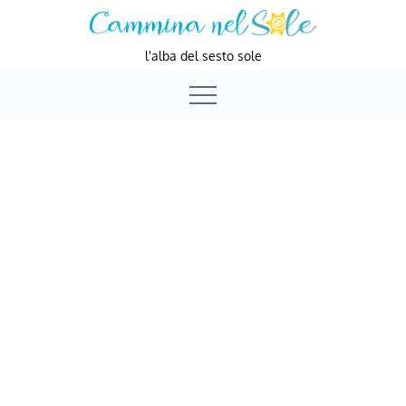
Skip
to
l'alba del sesto sole
content