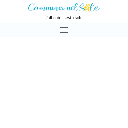
Skip
to
l'alba del sesto sole
content