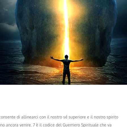
onsente di allinearci con il nostro sé superiore e il nostro spirito
 ancora venire. 7 è il codice del Guerriero Spirituale che va