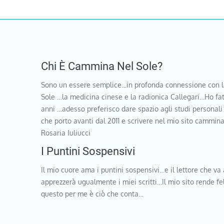
Chi È Cammina Nel Sole?
Sono un essere semplice…in profonda connessione con l
Sole …la medicina cinese e la radionica Callegari…Ho fat
anni …adesso preferisco dare spazio agli studi personali
che porto avanti dal 2011 e scrivere nel mio sito cammi
Rosaria Iuliucci
I Puntini Sospensivi
Il mio cuore ama i puntini sospensivi…e il lettore che va 
apprezzerà ugualmente i miei scritti…Il mio sito rende f
questo per me è ciò che conta…