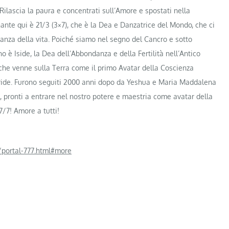
Rilascia la paura e concentrati sull’Amore e spostati nella
ante qui è 21/3 (3×7), che è la Dea e Danzatrice del Mondo, che ci
anza della vita. Poiché siamo nel segno del Cancro e sotto
ino è Iside, la Dea dell’Abbondanza e della Fertilità nell’Antico
io che venne sulla Terra come il primo Avatar della Coscienza
iride. Furono seguiti 2000 anni dopo da Yeshua e Maria Maddalena
7, pronti a entrare nel nostro potere e maestria come avatar della
/7! Amore a tutti!
portal-777.html#more