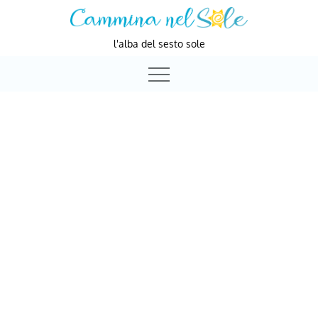
Skip
to
l'alba del sesto sole
content