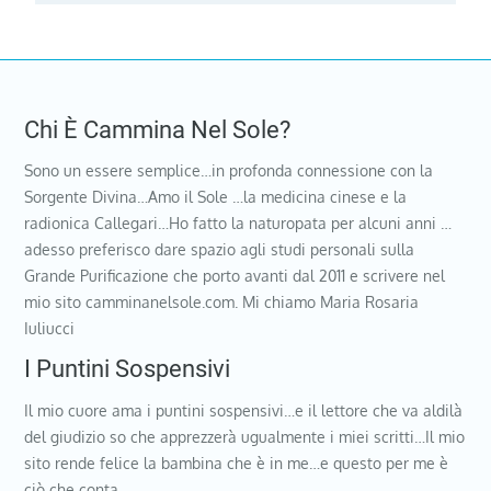
Chi È Cammina Nel Sole?
Sono un essere semplice…in profonda connessione con la
Sorgente Divina…Amo il Sole …la medicina cinese e la
radionica Callegari…Ho fatto la naturopata per alcuni anni …
adesso preferisco dare spazio agli studi personali sulla
Grande Purificazione che porto avanti dal 2011 e scrivere nel
mio sito camminanelsole.com. Mi chiamo Maria Rosaria
Iuliucci
I Puntini Sospensivi
Il mio cuore ama i puntini sospensivi…e il lettore che va aldilà
del giudizio so che apprezzerà ugualmente i miei scritti…Il mio
sito rende felice la bambina che è in me…e questo per me è
ciò che conta…