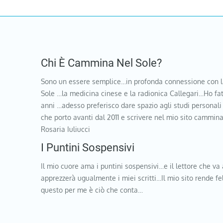
Chi È Cammina Nel Sole?
Sono un essere semplice…in profonda connessione con l
Sole …la medicina cinese e la radionica Callegari…Ho fat
anni …adesso preferisco dare spazio agli studi personali
che porto avanti dal 2011 e scrivere nel mio sito cammi
Rosaria Iuliucci
I Puntini Sospensivi
Il mio cuore ama i puntini sospensivi…e il lettore che va 
apprezzerà ugualmente i miei scritti…Il mio sito rende f
questo per me è ciò che conta…