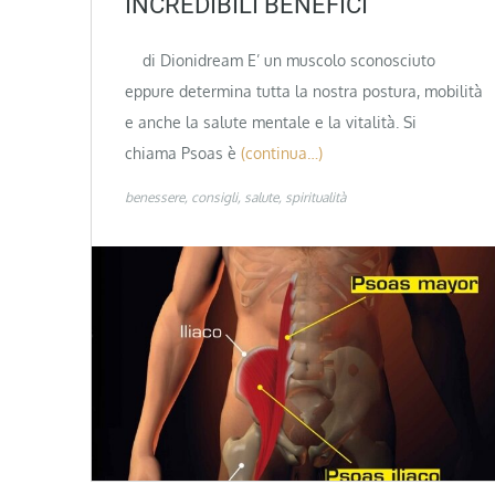
INCREDIBILI BENEFICI
di Dionidream E’ un muscolo sconosciuto
eppure determina tutta la nostra postura, mobilità
e anche la salute mentale e la vitalità. Si
chiama Psoas è
(continua…)
benessere
consigli
salute
spiritualità