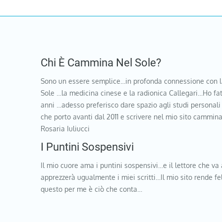
Chi È Cammina Nel Sole?
Sono un essere semplice…in profonda connessione con l
Sole …la medicina cinese e la radionica Callegari…Ho fat
anni …adesso preferisco dare spazio agli studi personali
che porto avanti dal 2011 e scrivere nel mio sito cammi
Rosaria Iuliucci
I Puntini Sospensivi
Il mio cuore ama i puntini sospensivi…e il lettore che va 
apprezzerà ugualmente i miei scritti…Il mio sito rende f
questo per me è ciò che conta…