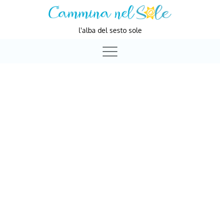
Skip
to
l'alba del sesto sole
content