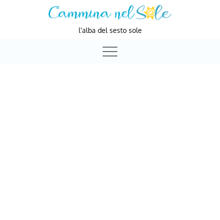
Skip
to
l'alba del sesto sole
content