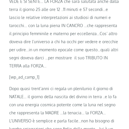
VEDE E SI SENTE… LA FORZA che sarà salutata anche dalla
terra il giorno 25 alle ore 12 ..11 minuti e 57 secondi…e
lascio le relative interpretazioni ai studiosi di numeri e
tarocchi… con la luna piena IN CANCRO …che rappresenta
il principio femminile e materno per eccellenza…Cos’ altro
doveva dire l’universo a chi ha occhi per vedere e orecchie
per udire…in un momento epocale come questo…quali altri
segni doveva darci …per mostrare il suo TRIBUTO IN
TERRA alla FORZA…
[wp_ad_camp_1]
Dopo quasi trent’anni ci regala un plenilunio il giorno di
NATALE… il giorno della nascita del divino in terra ..e lo fa
con una energia cosmica potente come la luna nel segno
che rappresenta la MADRE …la tenacia… la FORZA…
L’UNIVERSO è semplice e parla facile…non ha bisogno di
lunghe spiegazioni che sono figlie della mente …lui è un