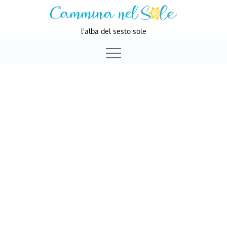
Skip
to
l'alba del sesto sole
content