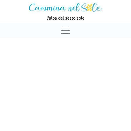
Skip
to
l'alba del sesto sole
content