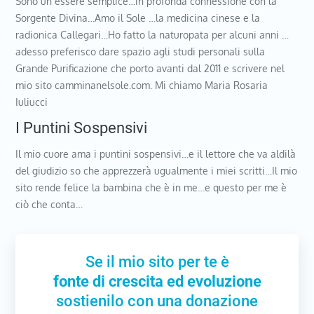
Sono un essere semplice…in profonda connessione con la
Sorgente Divina…Amo il Sole …la medicina cinese e la
radionica Callegari…Ho fatto la naturopata per alcuni anni …
adesso preferisco dare spazio agli studi personali sulla
Grande Purificazione che porto avanti dal 2011 e scrivere nel
mio sito camminanelsole.com. Mi chiamo Maria Rosaria
Iuliucci
I Puntini Sospensivi
Il mio cuore ama i puntini sospensivi…e il lettore che va aldilà
del giudizio so che apprezzerà ugualmente i miei scritti…Il mio
sito rende felice la bambina che è in me…e questo per me è
ciò che conta…
Se il mio sito per te è
fonte di crescita ed evoluzione
sostienilo con una donazione