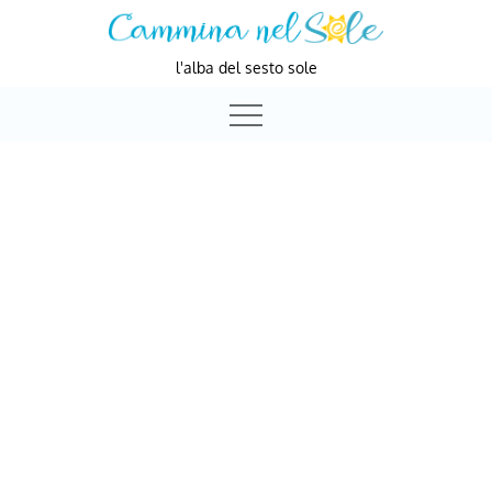
Skip
to
l'alba del sesto sole
content