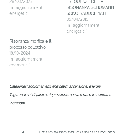
28/03/2023
FREQUENZE DELLA
In "aggiornamenti
RISONANZA SCHUMANN
energetici"
SONO RADDOPPIATE
05/04/2015
In "aggiornamenti
energetici"
Risonanza morfica e il
processo collettivo
18/10/2024
In "aggiornamenti
energetici"
Categories:
aggiornamenti energetici
,
ascensione
,
energia
Tags:
attacchi di panico
,
depressione
,
nuova terra
,
pace
,
sintomi
,
vibrazioni
Navigazione
ULTIMO PASSO DEL CAMBIAMENTO PER