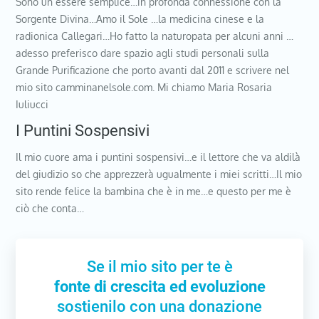
Sono un essere semplice…in profonda connessione con la
Sorgente Divina…Amo il Sole …la medicina cinese e la
radionica Callegari…Ho fatto la naturopata per alcuni anni …
adesso preferisco dare spazio agli studi personali sulla
Grande Purificazione che porto avanti dal 2011 e scrivere nel
mio sito camminanelsole.com. Mi chiamo Maria Rosaria
Iuliucci
I Puntini Sospensivi
Il mio cuore ama i puntini sospensivi…e il lettore che va aldilà
del giudizio so che apprezzerà ugualmente i miei scritti…Il mio
sito rende felice la bambina che è in me…e questo per me è
ciò che conta…
Se il mio sito per te è
fonte di crescita ed evoluzione
sostienilo con una donazione