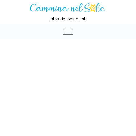
Skip
to
l'alba del sesto sole
content