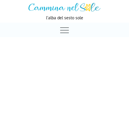
Skip
to
l'alba del sesto sole
content