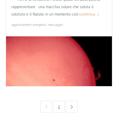
rappresentare una macchia solare che saluta il
solstizio e il Natale in un momento così
(continua…)
aggiornamenti energetici
messaggio
Paginazione
1
2