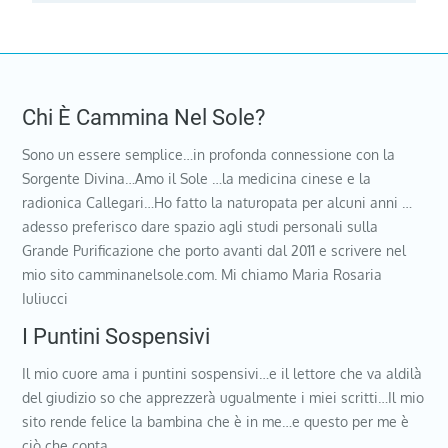
Chi È Cammina Nel Sole?
Sono un essere semplice…in profonda connessione con la
Sorgente Divina…Amo il Sole …la medicina cinese e la
radionica Callegari…Ho fatto la naturopata per alcuni anni …
adesso preferisco dare spazio agli studi personali sulla
Grande Purificazione che porto avanti dal 2011 e scrivere nel
mio sito camminanelsole.com. Mi chiamo Maria Rosaria
Iuliucci
I Puntini Sospensivi
Il mio cuore ama i puntini sospensivi…e il lettore che va aldilà
del giudizio so che apprezzerà ugualmente i miei scritti…Il mio
sito rende felice la bambina che è in me…e questo per me è
ciò che conta…