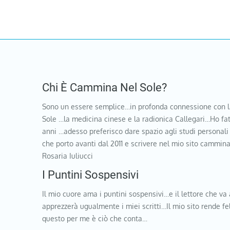
Chi È Cammina Nel Sole?
Sono un essere semplice…in profonda connessione con l
Sole …la medicina cinese e la radionica Callegari…Ho fat
anni …adesso preferisco dare spazio agli studi personali
che porto avanti dal 2011 e scrivere nel mio sito cammi
Rosaria Iuliucci
I Puntini Sospensivi
Il mio cuore ama i puntini sospensivi…e il lettore che va 
apprezzerà ugualmente i miei scritti…Il mio sito rende f
questo per me è ciò che conta…