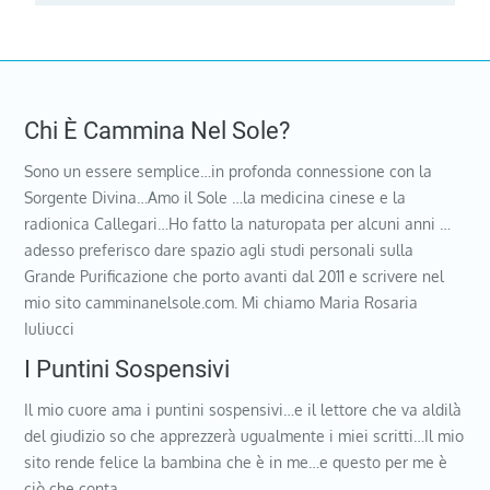
Chi È Cammina Nel Sole?
Sono un essere semplice…in profonda connessione con la
Sorgente Divina…Amo il Sole …la medicina cinese e la
radionica Callegari…Ho fatto la naturopata per alcuni anni …
adesso preferisco dare spazio agli studi personali sulla
Grande Purificazione che porto avanti dal 2011 e scrivere nel
mio sito camminanelsole.com. Mi chiamo Maria Rosaria
Iuliucci
I Puntini Sospensivi
Il mio cuore ama i puntini sospensivi…e il lettore che va aldilà
del giudizio so che apprezzerà ugualmente i miei scritti…Il mio
sito rende felice la bambina che è in me…e questo per me è
ciò che conta…