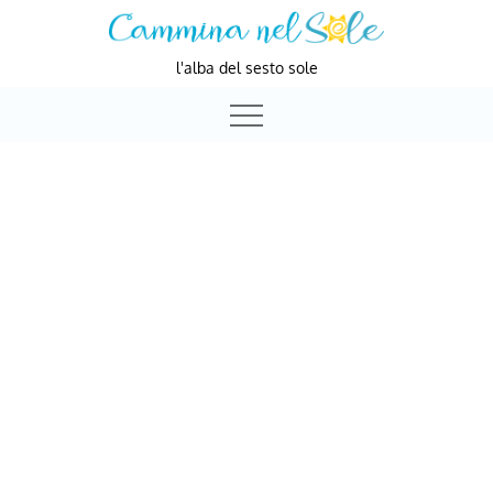
Skip
to
l'alba del sesto sole
content