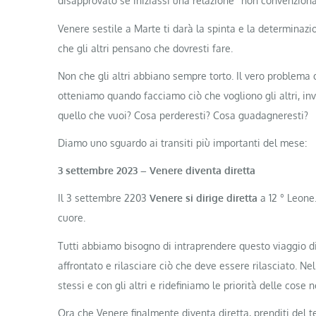
disapprovato se iniziassi una relazione “non convenziona
Venere sestile a Marte ti darà la spinta e la determinazio
che gli altri pensano che dovresti fare.
Non che gli altri abbiano sempre torto. Il vero problema
otteniamo quando facciamo ciò che vogliono gli altri, in
quello che vuoi? Cosa perderesti? Cosa guadagneresti?
Diamo uno sguardo ai transiti più importanti del mese:
3 settembre 2023 – Venere diventa diretta
Il 3 settembre 2203
Venere si dirige diretta
a 12 ° Leone.
cuore.
Tutti abbiamo bisogno di intraprendere questo viaggio d
affrontato e rilasciare ciò che deve essere rilasciato. N
stessi e con gli altri e ridefiniamo le priorità delle cose n
Ora che Venere finalmente diventa diretta, prenditi del t