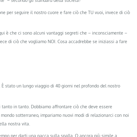
le” – secondo gli standard della società?
ne per seguire il nostro cuore e fare ciò che TU vuoi, invece di ciò
 qui è che ci sono alcuni vantaggi segreti che – inconsciamente –
vece di ciò che vogliamo NOI. Cosa accadrebbe se iniziassi a fare
 È stato un lungo viaggio di 40 giorni nel profondo del nostro
i tanto in tanto. Dobbiamo affrontare ciò che deve essere
el mondo sotterraneo, impariamo nuovi modi di relazionarci con noi
ella nostra vita.
empo per darti una pacca sulla spalla. O ancora più simile a