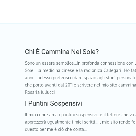
Chi È Cammina Nel Sole?
Sono un essere semplice…in profonda connessione con l
Sole …la medicina cinese e la radionica Callegari…Ho fat
anni …adesso preferisco dare spazio agli studi personali
che porto avanti dal 2011 e scrivere nel mio sito cammi
Rosaria Iuliucci
I Puntini Sospensivi
Il mio cuore ama i puntini sospensivi…e il lettore che va 
apprezzerà ugualmente i miei scritti…Il mio sito rende f
questo per me è ciò che conta…