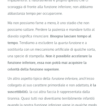
impazientirsi. E naturalmente è proprio questo che ci
scoraggia di fronte alla funzione inferiore; non abbiamo
abbastanza tempo per occuparcene.
Ma non possiamo farne a meno, è uno stadio che non
possiamo saltare. Perdere la pazienza e mandare tutto al
diavolo significa rinunciare.
Bisogna lasciare tempo al
tempo.
Tendiamo a escludere la
quarta funzione
e a
sostituirla con un meccanismo artificiale di qualche sorta,
una specie di stampella.
Non è possibile accelerare la
funzione inferiore, essa non potrà mai acquisire la
celerità della funzione superiore.
Un altro aspetto tipico della
funzione inferiore
, anch’esso
collegato al suo carattere primordiale e non adattato,
è la
suscettibilit
à. la cui altra faccia è rappresentata dalla
tirannia. Quasi tutti noi diventiamo terribilmente infantili
quando la nostra funzione inferiore viene in qualche modo