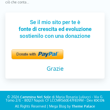
ciò che conta…
Se il mio sito per te è
fonte di crescita ed evoluzione
sostienilo con una donazione
Grazie
© 2026
Cammina Nel Sole
di Maria Rosaria Luliucci - Via G.
Tomo 2/E - 80127 Napoli CF LCCMRS60E47F839M - Dev
IOCOS
All Rights Reserved | Mega Blog by
Theme Palace