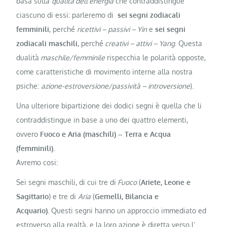
basa sulla
qualità dell’energia
che contraddistingue
ciascuno di essi: parleremo di
sei segni zodiacali
femminili
, perché
ricettivi – passivi – Yin
e
sei segni
zodiacali maschili
, perché
creativi – attivi – Yang
. Questa
dualità
maschile/femminile
rispecchia le polarità opposte,
come caratteristiche di movimento interne alla nostra
psiche:
azione-estroversione/passività – introversione
).
Una ulteriore bipartizione dei dodici segni è quella che li
contraddistingue in base a uno dei quattro elementi,
ovvero
Fuoco e Aria (maschili) – Terra e Acqua
(femminili)
.
Avremo cosi:
Sei segni maschili, di cui tre di
Fuoco
(
Ariete, Leone e
Sagittario
) e tre di
Aria
(
Gemelli, Bilancia e
Acquario).
Questi segni hanno un approccio immediato ed
estroverso alla realtà, e la loro azione è diretta verso l’