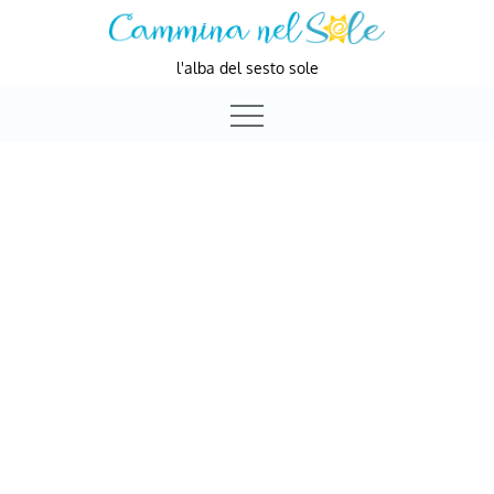
Skip
to
l'alba del sesto sole
content