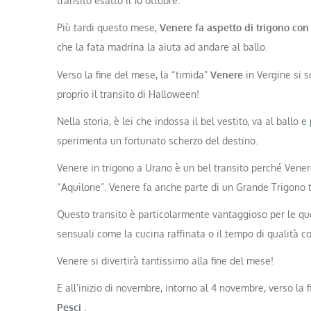
transito esatto il 10 ottobre.
Più tardi questo mese,
Venere fa aspetto di trigono con
che la fata madrina la aiuta ad andare al ballo.
Verso la fine del mese, la “timida”
Venere
in Vergine si 
proprio il transito di Halloween!
Nella storia, è lei che indossa il bel vestito, va al ballo
sperimenta un fortunato scherzo del destino.
Venere in trigono a Urano è un bel transito perché Ven
“Aquilone”. Venere fa anche parte di un Grande Trigono 
Questo transito è particolarmente vantaggioso per le que
sensuali come la cucina raffinata o il tempo di qualità con
Venere si divertirà tantissimo alla fine del mese!
E all’inizio di novembre, intorno al 4 novembre, verso la 
Pesci
.