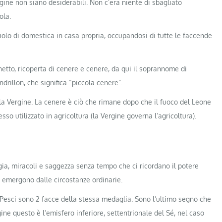
rgine non siano desiderabili. Non c’era niente di sbagliato
ola.
olo di domestica in casa propria, occupandosi di tutte le faccende
etto, ricoperta di cenere e cenere, da qui il soprannome di
rillon, che significa “piccola cenere”.
la Vergine. La cenere è ciò che rimane dopo che il fuoco del Leone
so utilizzato in agricoltura (la Vergine governa l’agricoltura).
gia, miracoli e saggezza senza tempo che ci ricordano il potere
e emergono dalle circostanze ordinarie.
e Pesci sono 2 facce della stessa medaglia. Sono l’ultimo segno che
ne questo è l’emisfero inferiore, settentrionale del Sé, nel caso