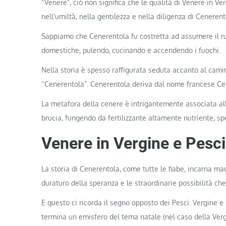
“Venere”, ciò non significa che le qualità di Venere in Ve
nell’umiltà, nella gentilezza e nella diligenza di Cenerent
Sappiamo che Cenerentola fu costretta ad assumere il ru
domestiche, pulendo, cucinando e accendendo i fuochi.
Nella storia è spesso raffigurata seduta accanto al camin
“Cenerentola”. Cenerentola deriva dal nome francese Cend
La metafora della cenere è intrigantemente associata al
brucia, fungendo da fertilizzante altamente nutriente, spes
Venere in Vergine e Pesci
La storia di Cenerentola, come tutte le fiabe, incarna ma
duraturo della speranza e le straordinarie possibilità ch
E questo ci ricorda il segno opposto dei Pesci. Vergine 
termina un emisfero del tema natale (nel caso della Vergi