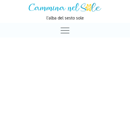
Skip
to
l'alba del sesto sole
content