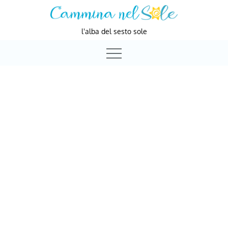
Skip
to
l'alba del sesto sole
content