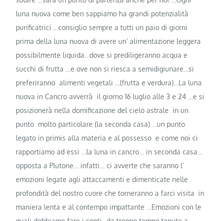
luna nuova come ben sappiamo ha grandi potenzialità
purificatrici …consiglio sempre a tutti un paio di giorni
prima della luna nuova di avere un’ alimentazione leggera
possibilmente liquida.. dove si prediligeranno acqua e
succhi di frutta …e ove non si riesca a semidigiunare…si
preferiranno alimenti vegetali …(frutta e verdura)…La luna
nuova in Cancro avverrà il giorno 16 luglio alle 3 e 24 …e si
posizionerà nella domificazione del cielo astrale in un
punto molto particolare (la seconda casa) …un punto
legato in primis alla materia e al possesso e come noi ci
rapportiamo ad essi …la luna in cancro… in seconda casa…
opposta a Plutone… infatti… ci avverte che saranno l’
emozioni legate agli attaccamenti e dimenticate nelle
profondità del nostro cuore che torneranno a farci visita in
maniera lenta e al contempo impattante …Emozioni con le
quali dobbiamo fare i conti…da troppo tempo tenute a