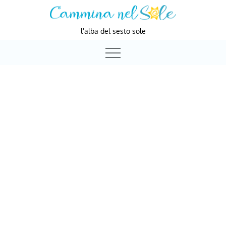
Skip
to
l'alba del sesto sole
content