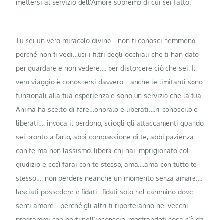
mettersi al servizio dell’Amore supremo di cui sei fatto.
Tu sei un vero miracolo divino… non ti conosci nemmeno
perché non ti vedi…usi i filtri degli occhiali che ti han dato
per guardare e non vedere…. per distorcere ciò che sei. Il
vero viaggio è conoscersi davvero… anche le limitanti sono
funzionali alla tua esperienza e sono un servizio che la tua
Anima ha scelto di fare…onoralo e liberati….ri-conoscilo e
liberati…. invoca il perdono, sciogli gli attaccamenti quando
sei pronto a farlo, abbi compassione di te, abbi pazienza
con te ma non lassismo, libera chi hai imprigionato col
giudizio e così farai con te stesso, ama….ama con tutto te
stesso…. non perdere neanche un momento senza amare….
lasciati possedere e fidati…fidati solo nel cammino dove
senti amore… perché gli altri ti riporteranno nei vecchi
programmi che porti nell’inconscio, mostrandoti cosa c’è da