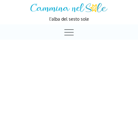
Skip
to
l'alba del sesto sole
content