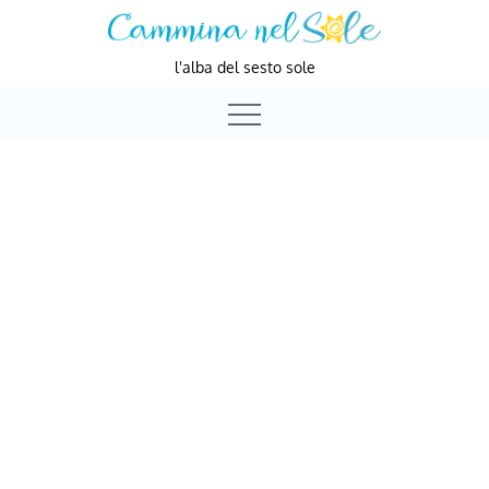
Skip
to
l'alba del sesto sole
content