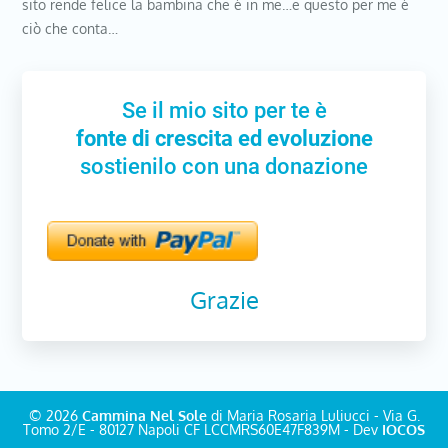
sito rende felice la bambina che è in me…e questo per me è
ciò che conta…
Se il mio sito per te è
fonte di crescita ed evoluzione
sostienilo con una donazione
Grazie
© 2026
Cammina Nel Sole
di Maria Rosaria Luliucci - Via G.
Tomo 2/E - 80127 Napoli CF LCCMRS60E47F839M - Dev
IOCOS