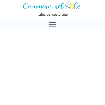
Skip
to
l'alba del sesto sole
content