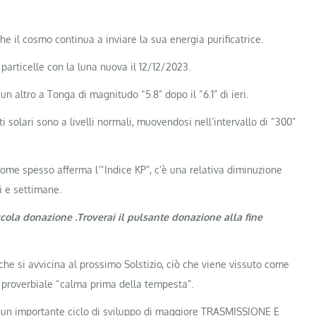
he il cosmo continua a inviare la sua energia purificatrice.
particelle con la luna nuova il 12/12/2023.
 un altro a Tonga di magnitudo “5.8” dopo il “6.1” di ieri.
ti solari sono a livelli normali, muovendosi nell’intervallo di “300”
come spesso afferma l’“Indice KP”, c’è una relativa diminuzione
i e settimane.
ccola donazione .Troverai il pulsante donazione alla fine
he si avvicina al prossimo Solstizio, ciò che viene vissuto come
proverbiale “calma prima della tempesta”.
 in un importante ciclo di sviluppo di maggiore TRASMISSIONE E