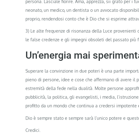
persona. Lasciale fiorire. Ama, apprezza, sii grato per i t
neonato, un medico, un dentista o un avvocato disponibi
proprio, rendendosi conto che è Dio che si esprime attrav
3) Le alte frequenze di risonanza della Luce provenienti 
le false credenze e gli impegni obsoleti del passato più 
Un’energia mai speriment
Superare la convinzione in due poteri è una parte import
pieno di persone, idee e cose che affermano di avere il po
estremità della fede nella dualità. Molte persone approf
pubblicità, la politica, gli evangelisti, i media, l’istruzi
profitto da un mondo che continua a credersi impotente e 
Dio è sempre stato e sempre sarà l’unico potere e questo 
Credici.