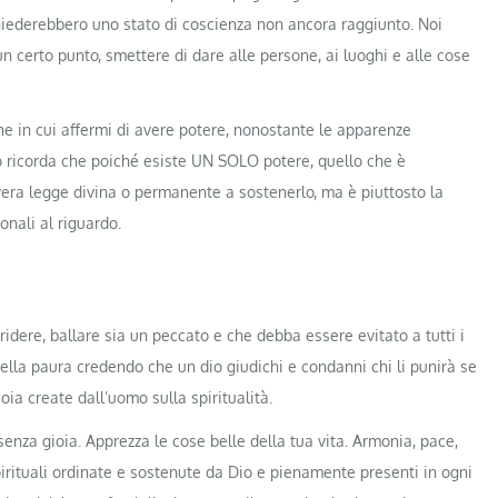
chiederebbero uno stato di coscienza non ancora raggiunto. Noi
 un certo punto, smettere di dare alle persone, ai luoghi e alle cose
ione in cui affermi di avere potere, nonostante le apparenze
rlo ricorda che poiché esiste UN SOLO potere, quello che è
ra legge divina o permanente a sostenerlo, ma è piuttosto la
onali al riguardo.
 ridere, ballare sia un peccato e che debba essere evitato a tutti i
nella paura credendo che un dio giudichi e condanni chi li punirà se
ia create dall’uomo sulla spiritualità.
enza gioia. Apprezza le cose belle della tua vita. Armonia, pace,
spirituali ordinate e sostenute da Dio e pienamente presenti in ogni